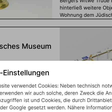
Bergers Witwe Trude 
hinterließ weitere O
Wohnung dem Jüdisc
isches Museum
s Jüdischen Museums
-Einstellungen
elativ kurzen
ie Objektarten der
site verwendet Cookies: Neben technisch not
s,
erwenden wir auch solche, deren Zweck die An
gegenständen über
ugriffen ist und Cookies, die durch Drittanbiet
hen Judaika.
der Google gesetzt werden. Nähere Informatio