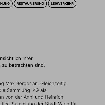
CHUNG
RESTAURIERUNG
LEIHVERKEHR
ichtlich ihrer
h zu betrachten sind.
g Max Berger an. Gleichzeitig
die Sammlung IKG als
n von der Anni und Heinrich
mitica-Sammlung der Stadt Wien für