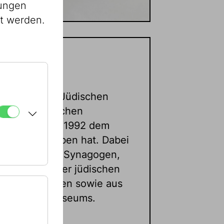
lungen
st werden.
IKG
ammlung des Jüdischen
der Israelitischen
ihren Bestand 1992 dem
gabe übergeben hat. Dabei
ultobjekte aus Synagogen,
nisationen der jüdischen
ivathaushalten sowie aus
 Jüdischen Museums.