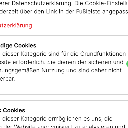
serer Datenschutzerklärung. Die Cookie-Einstel
derzeit über den Link in der Fußleiste angepas
tzerklärung
Die Sammlung 
dige Cookies
 dieser Kategorie sind für die Grundfunktionen
Die weitaus größte S
site erforderlich. Sie dienen der sicheren und
Museums Wien ist die 
ungsgemäßen Nutzung und sind daher nicht
Kultusgemeinde, die 
erbar.
Museum als Dauerleih
handelt es sich um K
Gegenstände aus Orga
Gemeinden und aus Pr
ik Cookies
Beständen des alten
 dieser Kategorie ermöglichen es uns, die
 der Website anonymisiert zu analysieren und