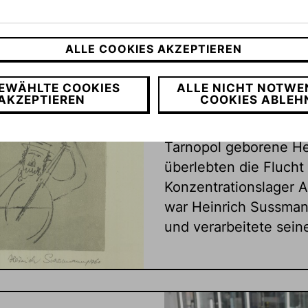
Die Sammlung
ALLE COOKIES AKZEPTIEREN
Die Sammlung Sussma
EWÄHLTE COOKIES
ALLE NICHT NOTWE
AKZEPTIEREN
COOKIES ABLEH
aufbewahrt und umfas
Teilnachlass von Hein
Tarnopol geborene He
überlebten die Flucht
Konzentrationslager 
war Heinrich Sussmann
und verarbeitete sein