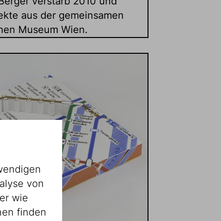
Berger verstarb 2010 und
bjekte aus der gemeinsamen
hen Museum Wien.
wendigen
alyse von
er wie
nen finden