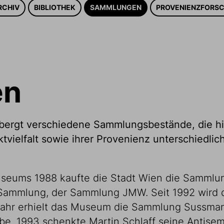
RCHIV
BIBLIOTHEK
SAMMLUNGEN
PROVENIENZFORS
en
rgt verschiedene Sammlungsbestände, die hins
tvielfalt sowie ihrer Provenienz unterschiedlic
seums 1988 kaufte die Stadt Wien die Sammlun
Sammlung, der Sammlung JMW. Seit 1992 wird 
 Jahr erhielt das Museum die Sammlung Sussman
be. 1993 schenkte Martin Schlaff seine Antise