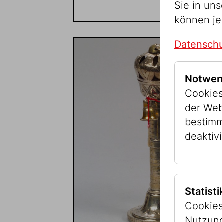
Sie in un
können je
Datenschu
Notwen
Cookies
der Web
bestimm
deaktivi
Statist
Cookies
Nutzung