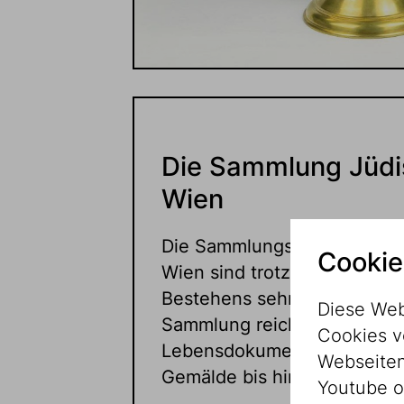
Die Sammlung Jüd
Wien
Die Sammlungsbestände de
Cookie
Wien sind trotz seines erst r
Bestehens sehr vielfältig. D
Diese Web
Sammlung reichen von Foto
Cookies v
Lebensdokumenten, Alltags
Webseitenz
Gemälde bis hin zu klassisc
Youtube o