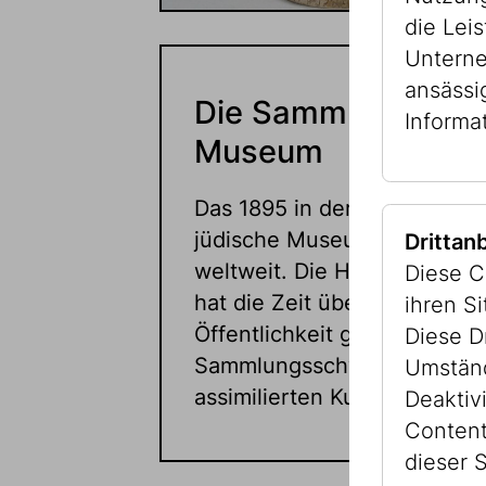
die Lei
Unterne
ansässi
Die Sammlung alte
Informa
Museum
Das 1895 in der Wiener Rat
jüdische Museum war das ers
Drittan
weltweit. Die Hälfte des ur
Diese C
hat die Zeit überdauert und
ihren S
Öffentlichkeit gezeigt werd
Diese D
Sammlungsschwerpunkt der
Umständ
assimilierten Kuratoren war
Deaktiv
Content
dieser S