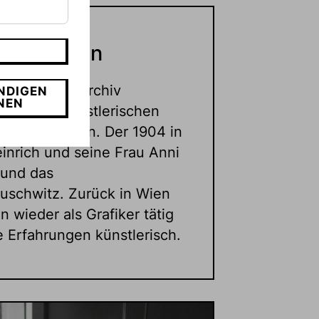
 Sussmann
nn wird im Archiv
NDIGEN
NEN
st einen künstlerischen
rich Sussmann. Der 1904 in
inrich und seine Frau Anni
 und das
Auschwitz. Zurück in Wien
 wieder als Grafiker tätig
e Erfahrungen künstlerisch.