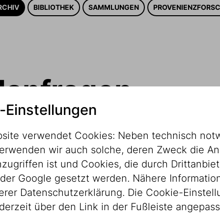
RCHIV
BIBLIOTHEK
SAMMLUNGEN
PROVENIENZFORS
ldanfragen
-Einstellungen
site verwendet Cookies: Neben technisch not
erwenden wir auch solche, deren Zweck die An
ugriffen ist und Cookies, die durch Drittanbiet
der Google gesetzt werden. Nähere Informatio
Museum Wiens umfassen zu einem Großteil
serer Datenschutzerklärung. Die Cookie-Einstel
ischen Museum sowie den weiteren
derzeit über den Link in der Fußleiste angepas
den unserer Institution. Dies beinhaltet