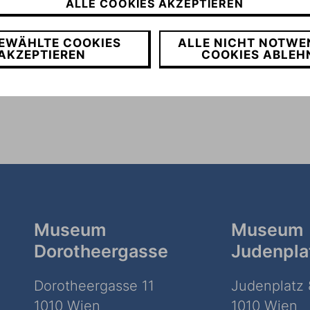
ALLE COOKIES AKZEPTIEREN
sorganisation zuständig. Den
EWÄHLTE COOKIES
ALLE NICHT NOTWE
n der Infobox.
AKZEPTIEREN
COOKIES ABLEH
Museum
Museum
Dorotheergasse
Judenpla
Dorotheergasse 11
Judenplatz 
1010 Wien
1010 Wien