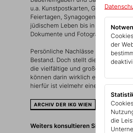
Datenschu
u.a. Kunstpostkarten, Grafiken und Fo
Feiertagen, Synagogen, Archivalien
jüdischem Leben bis in die Nachkrieg
Notwen
Dokumente und Fotografien.
Cookies
der Web
Persönliche Nachlässe von Künstler:
bestimm
Bestand. Doch stellt dieser nur ein F
deaktivi
die vielfältige und große jüdische B
können darin wirklich ehemalige Fa
hierfür ist vielmehr eine Recherche 
Statist
Cookies
ARCHIV DER IKG WIEN
Nutzung
die Lei
Weiters konsultieren Sie bitte fol
Unterne