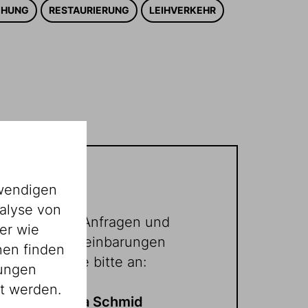
CHUNG
RESTAURIERUNG
LEIHVERKEHR
Archiv
wendigen
alyse von
Konkrete Anfragen und
er wie
Terminvereinbarungen
nen finden
richten Sie bitte an:
lungen
st werden.
Dr. Daniela Schmid