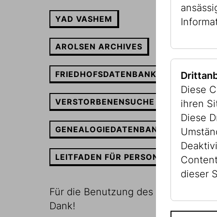
ansässi
YAD VASHEM
Informa
AROLSEN ARCHIVES
FRIEDHOFSDATENBANK DER IKG
Drittan
Diese C
VERSTORBENENSUCHE DER FRIEDHÖ
ihren S
Diese D
GENEALOGIEDATENBANK DES JÜDIS
Umständ
Deaktiv
LEITFADEN FÜR PERSONENBEZOGEN
Content
dieser S
Für die Benutzung des Archives ist 
Dank!