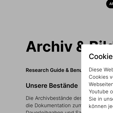
A
Archiv & Bi
Cookie
Diese Web
Research Guide & Benutzung
Cookies v
Webseitenz
Unsere Bestände
Youtube o
Die Archivbestände des Jüdischen 
Sie in un
die Dokumentation zum Ersten Jüd
können je
Dauerleihgaben und Sammlungsbestän