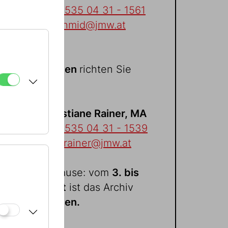
Tel:
+43 1 535 04 31 - 1561
daniela.schmid@jmw.at
Bildanfragen
richten Sie
bitte an:
Mag. Christiane Rainer, MA
Tel:
+
43 1 535 04 31 - 1539
christiane.rainer@jmw.at
Sommerpause: vom
3. bis
21. August
ist das Archiv
geschlossen.