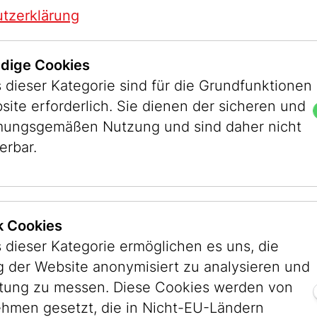
tzerklärung
tografien, Illustrationen zu jüdischen
 zu jüdischen Clubs und Vereinen sowie
szeit, inklusive zeitgeschichtliche
dige Cookies
 dieser Kategorie sind für die Grundfunktionen
site erforderlich. Sie dienen der sicheren und
innen und Familien bilden einen weiteren
ungsgemäßen Nutzung und sind daher nicht
ragment dar und ist nicht repräsentativ für
erbar.
evölkerung Wiens vor 1938. Nur sehr selten
milienmitglieder ausgemacht werden,
im Archiv der IKG Wien zielführend.
ik Cookies
 dieser Kategorie ermöglichen es uns, die
 der Website anonymisiert zu analysieren und
stung zu messen. Diese Cookies werden von
gende Datenbanken:
hmen gesetzt, die in Nicht-EU-Ländern