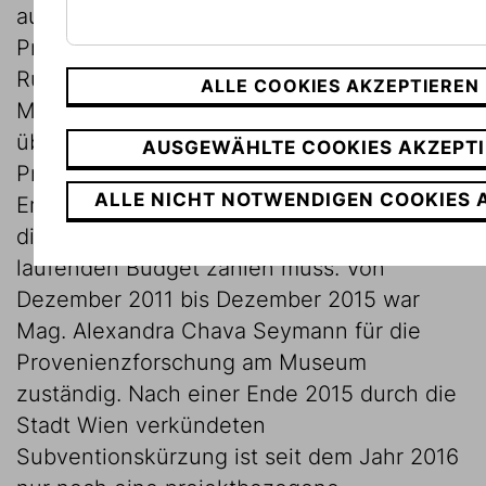
aufbewahrt. Daher war in dieser Zeit keine
Provenienzforschung möglich. Nach der
Rückräumung der Sammlungen in das
ALLE COOKIES AKZEPTIEREN
Museum wurde mit der Stadt Wien erneut
über eine Finanzierung der
AUSGEWÄHLTE COOKIES AKZEPT
Provenienzforschung verhandelt mit dem
ALLE NICHT NOTWENDIGEN COOKIES 
Ergebnis, dass das Museum die Kosten für
die Provenienzforschung aus dem
laufenden Budget zahlen muss. Von
Dezember 2011 bis Dezember 2015 war
Mag. Alexandra Chava Seymann für die
Provenienzforschung am Museum
zuständig. Nach einer Ende 2015 durch die
Stadt Wien verkündeten
Subventionskürzung ist seit dem Jahr 2016