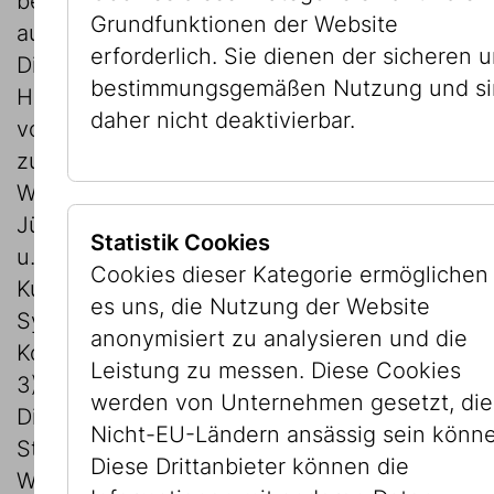
beforscht, die Hinweise auf die Herkunft
Grundfunktionen der Website
aus der sogenannten „Masse Adria“ trugen.
erforderlich. Sie dienen der sicheren 
Die „Masse Adria“ ist ein Bestand vom
bestimmungsgemäßen Nutzung und s
Hafen Triest, der sich aus dem Eigentum
daher nicht deaktivierbar.
von vertriebenen bzw. deportierten Juden
zusammensetzte (siehe Aufsatz dazu von
Wiebke Krohn, Reste der Masse Adria im
Jüdischen Museum Wien, in: Eva Blimlinger
Statistik Cookies
u. Monika Mayer (Hg.), Kunst sammeln,
Cookies dieser Kategorie ermöglichen
Kunst handeln. Beiträge des Internationalen
es uns, die Nutzung der Website
Symposiums in Wien (= Schriftenreihe der
anonymisiert zu analysieren und die
Kommission für Provenienzforschung, Bd.
Leistung zu messen. Diese Cookies
3), Wien – Köln – Weimar 2012, p. 289-301).
werden von Unternehmen gesetzt, die
Die Ergebnisse wurden der IKG und der
Nicht-EU-Ländern ansässig sein könn
Stadt Wien Ende März 2011 übergeben.
Diese Drittanbieter können die
Während unter den vierzehn Bildern der