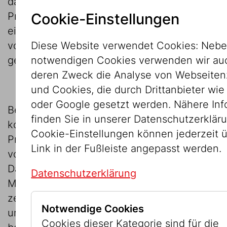
daraufhin im Jahr 2009 ein
Cookie-Einstellungen
Provenienzforschungsprojekt bei „forMuse“
ein, um die Provenienzforschung
Diese Website verwendet Cookies: Nebe
voranzutreiben. Dieses wurde jedoch nicht
notwendigen Cookies verwenden wir auc
genehmigt.
deren Zweck die Analyse von Webseitenz
und Cookies, die durch Drittanbieter wi
oder Google gesetzt werden. Nähere Inf
Bedingt durch die enge Budgetsituation
finden Sie in unserer Datenschutzerkläru
konnte daher 2009/2010 die
Cookie-Einstellungen können jederzeit 
Provenienzforschung nur auf einer Basis
Link in der Fußleiste angepasst werden.
von 10 Wochenstunden begonnen werden.
Dabei wurden von der wissenschaftlichen
Datenschutzerklärung
Mitarbeiterin des JMW, Mag. Wiebke Krohn,
zehn Gemälde aus der Sammlung Berger
Notwendige Cookies
und vierzehn Gemälde aus der Slg. IKG
Cookies dieser Kategorie sind für die