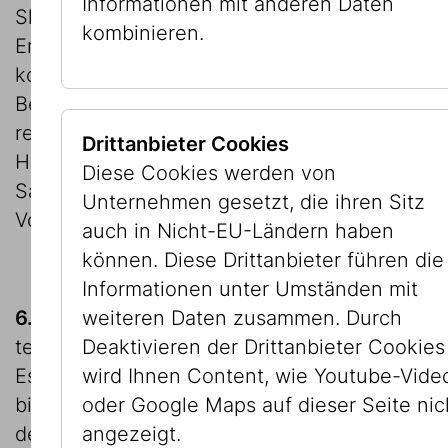
Informationen mit anderen Daten
Slg. IKG sich bei vier Bildern eine
kombinieren.
Erbensuche als aussichtsreich herausstellte,
konnte bei den Bildern der Sammlung
Berger kein Hinweis auf einen Vorbesitzer
respektive Erben ausgemacht werden.
Drittanbieter Cookies
Hinsichtlich der vier Bilder aus der
Diese Cookies werden von
Sammlung IKG liegt die Entscheidung beim
Unternehmen gesetzt, die ihren Sitz
Vorstand der IKG.
auch in Nicht-EU-Ländern haben
können. Diese Drittanbieter führen die
Informationen unter Umständen mit
weiteren Daten zusammen. Durch
6.
Im Zeitraum der notwendig gewordenen
Deaktivieren der Drittanbieter Cookies
technischen Renovierung des Palais
wird Ihnen Content, wie Youtube-Vide
Eskeles in der Dorotheergasse von Jänner
oder Google Maps auf dieser Seite nic
bis Oktober 2011 waren die Sammlungen
angezeigt.
des JMW ausgelagert und in Außendepots