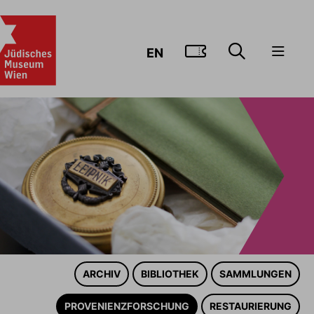
ZUM TICKE
EN
ARCHIV
BIBLIOTHEK
SAMMLUNGEN
PROVENIENZFORSCHUNG
RESTAURIERUNG