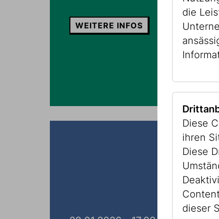
die Lei
WEITERE INFOS
Unterne
ansässi
Informa
Drittan
Diese C
ihren S
Diese D
Umständ
Deaktiv
Content
dieser S