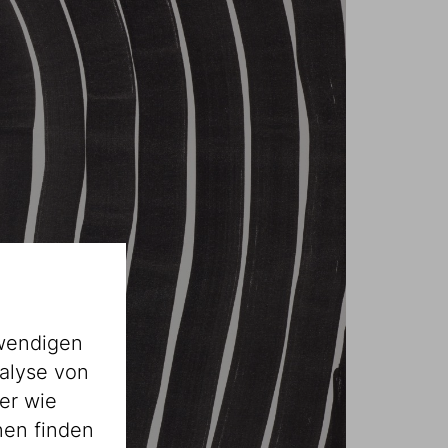
wendigen
alyse von
er wie
nen finden