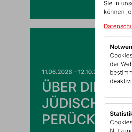
Sie in un
können je
Datenschu
Notwen
Cookies
der Web
11.06.2026 – 12.10.2026
bestimm
deaktivi
ÜBER DIE
JÜDISCHE
Statist
PERÜCKE
Cookies
Nutzung