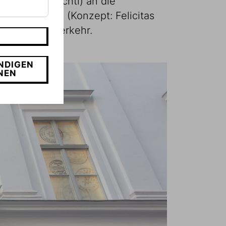
ger oder Knechtl) an die
ausstellung (Konzept: Felicitas
n Publikumsverkehr.
NDIGEN
NEN