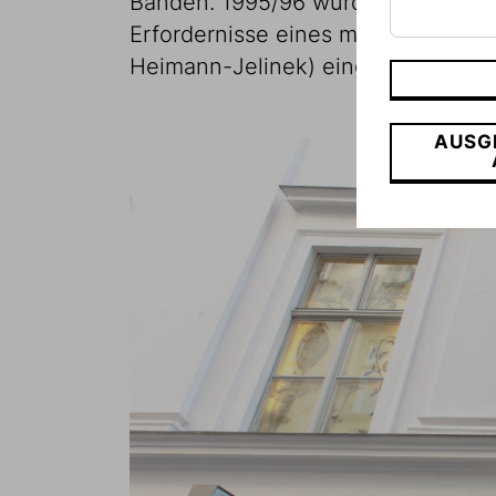
Bänden. 1995/96 wurde das Palais 
Erfordernisse eines modernen Muse
Heimann-Jelinek) eingerichtet. 199
AUSG