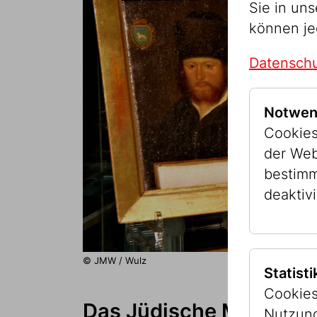
Sie in un
können je
Datenschu
Notwen
Cookies
der Web
bestimm
deaktivi
© JMW / Wulz
Statist
Cookies
Das Jüdische Museum d
Nutzung