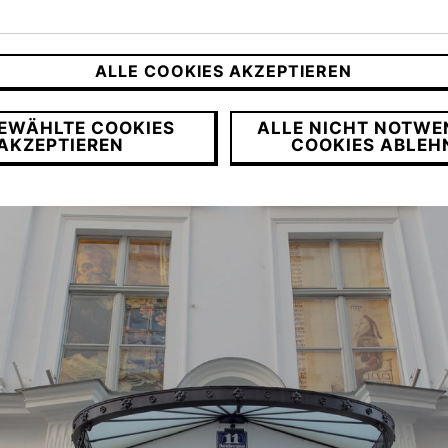
Eskeles durch einen Umbau (Architektur: Eichin
umsbetriebs angepasst und erstmals eine Dauer
8 öffnete das Archiv für den wissenschaftliche
ALLE COOKIES AKZEPTIEREN
EWÄHLTE COOKIES
ALLE NICHT NOTWE
AKZEPTIEREN
COOKIES ABLEH