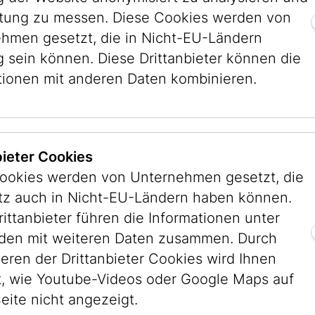
stung zu messen. Diese Cookies werden von
t Waldheims kündigte Bürgermeister Helmut Zi
hmen gesetzt, die in Nicht-EU-Ländern
eum of Modern Art in New York die Gründung e
g sein können. Diese Drittanbieter können die
um der Stadt Wien GmbH ins Leben gerufen, und
tionen mit anderen Daten kombinieren.
 dem ehemaligen Festsaal der Israelitischen Ku
useums wurde die von der Stadt Wien erworbe
bieter Cookies
1992 fixierten Bürgermeister Helmut Zilk und K
ookies werden von Unternehmen gesetzt, die
se 11 als zukünftigen Museumsstandort, die Isr
itz auch in Nicht-EU-Ländern haben können.
 an das Jüdische Museum Wien und der wissens
rittanbieter führen die Informationen unter
 zu. Nach der Adaptierung des historischen Ge
en mit weiteren Daten zusammen. Durch
en geborenen Jerusalemer Bürgermeisters Teddy
ieren der Drittanbieter Cookies wird Ihnen
, wie Youtube-Videos oder Google Maps auf
Israelitischen Kultusgemeinde untergebrachte B
eite nicht angezeigt.