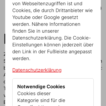
von Webseitenzugriffen ist und
LEIHVERKEHR
Cookies, die durch Drittanbieter wie
Youtube oder Google gesetzt
werden. Nähere Informationen
finden Sie in unserer
Restaurierung
Datenschutzerklärung. Die Cookie-
Einstellungen können jederzeit über
den Link in der Fußleiste angepasst
Zeugnisse der Vergangenheit: Die
werden.
Sammlungen des Jüdischen Museums Wien
bestehen aus unterschiedlichsten Objekten:
Datenschutzerklärung
Archivalien, Grafiken, Gemälden,
dreidimensionalen Gegenständen und
Notwendige Cookies
Textilien. Alle Materialien altern und
Cookies dieser
verändern sich durch Umwelteinflüsse,
Kategorie sind für die
Benutzung und Lagerung. Es ist die