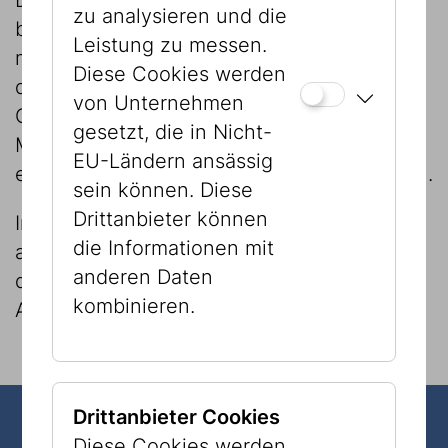
Dafür muss der Zustand von Exponaten
zu analysieren und die
beurteilt, Passepartouts, Rahmen und
Leistung zu messen.
manchmal auch Stützen für
Diese Cookies werden
dreidimensionale Objekte gestaltet werden.
von Unternehmen
Objekte, die als Leihgabe an ein anderes
gesetzt, die in Nicht-
Museum verschickt werden sollen, müssen
EU-Ländern ansässig
ebenfalls konservatorisch überprüft werden.
sein können. Diese
Drittanbieter können
In einem Zustandsprotokoll wird der
die Informationen mit
aktuelle Status des Objektes dokumentiert,
anderen Daten
damit etwaige Veränderungen während der
kombinieren.
Ausleihe festgestellt werden können.
Drittanbieter Cookies
Diese Cookies werden