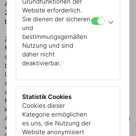
Grundfunktionen der
Aufgabe von Restauratoren, diese
Website erforderlich.
Zeugnisse der Vergangenheit physisch zu
Sie dienen der sicheren
bewahren.
und
bestimmungsgemäßen
Zu den vorrangigen Aufgaben im Jüdischen
Nutzung und sind
Museum Wien gehören
daher nicht
schadensvorbeugende und
deaktivierbar.
bestandserhaltende Maßnahmen: das
Umbetten von Grafiken und Archivalien aus
säurehaltigen Kartons in hochwertige und
auf Alterungsbeständigkeit geprüfte
Statistik Cookies
Materialien und die Kontrolle der
Cookies dieser
klimatischen Bedingungen in
Kategorie ermöglichen
Ausstellungsräumen und Depots. Außerdem
es uns, die Nutzung der
werden alle Ausstellungen im Haus betreut.
Website anonymisiert