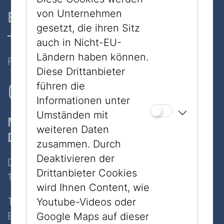
von Unternehmen
Ein Museum, zwei Standorte
gesetzt, die ihren Sitz
– nur 7 Minuten zu Fuß
auch in Nicht-EU-
Ländern haben können.
Folgen Sie uns auf Social Media
Diese Drittanbieter
führen die
Informationen unter
Umständen mit
Museum
weiteren Daten
Dorotheergasse
zusammen. Durch
Deaktivieren der
Dorotheergasse 11
Drittanbieter Cookies
1010 Wien
wird Ihnen Content, wie
Tel:
+43 1 535 04 31
Youtube-Videos oder
E-Mail:
info@jmw.at
Google Maps auf dieser