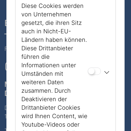
Diese Cookies werden
von Unternehmen
Ein Museum, zwei Standorte
gesetzt, die ihren Sitz
auch in Nicht-EU-
– nur 7 Minuten zu Fuß
Ländern haben können.
Diese Drittanbieter
Folgen Sie uns auf Social Media
führen die
Informationen unter
Umständen mit
weiteren Daten
Museum
zusammen. Durch
Dorotheergasse
Deaktivieren der
Drittanbieter Cookies
Dorotheergasse 11
wird Ihnen Content, wie
1010 Wien
Youtube-Videos oder
Tel:
+43 1 535 04 31