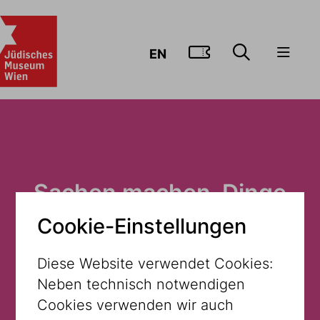
ZUM TICKE
EN
Sachen machen. Dinge
für's Ausruhen.
Cookie-Einstellungen
Diese Website verwendet Cookies:
Museum Dorotheergasse
Neben technisch notwendigen
Cookies verwenden wir auch