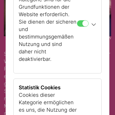
Grundfunktionen der
Website erforderlich.
Sie dienen der sicheren
und
bestimmungsgemäßen
© JMW
Nutzung und sind
daher nicht
Schon im allerersten jüdischen Museum der
deaktivierbar.
Welt wusste man, dass Rasten und
Ruhegeben wirklich wichtig ist. Dort gab es
einen eigenen Raum, der Gute Stubee
genannt wurde und den jüdischen Ruhetag
Statistik Cookies
Schabbat zum Thema hatte. Diesen Raum
Cookies dieser
richten junge Designer:innen mit tollen
Kategorie ermöglichen
Materialien und noch tolleren Ideen ganz
es uns, die Nutzung der
neu ein. Inspiration liefert das Museum und