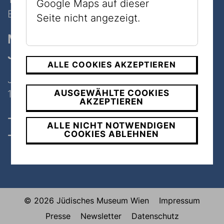
Google Maps auf dieser
E-Mail:
info@jmw.at
Seite nicht angezeigt.
Museum
Judenplatz
ALLE COOKIES AKZEPTIEREN
Judenplatz 8
1010 Wien
AUSGEWÄHLTE COOKIES
AKZEPTIEREN
Öffnungszeiten, Tickets & Preise
ALLE NICHT NOTWENDIGEN
COOKIES ABLEHNEN
Kontakt
© 2026 Jüdisches Museum Wien
Impressum
Presse
Newsletter
Datenschutz