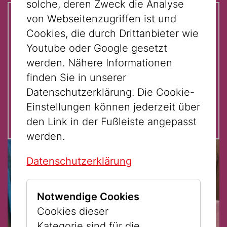
solche, deren Zweck die Analyse
von Webseitenzugriffen ist und
Auf einen Blick:
Cookies, die durch Drittanbieter wie
Youtube oder Google gesetzt
Für Kinder von 10 - 12 Jahren
werden. Nähere Informationen
Im Rahmen der Kinderunikunst.
finden Sie in unserer
Datenschutzerklärung. Die Cookie-
Einstellungen können jederzeit über
den Link in der Fußleiste angepasst
werden.
Datenschutzerklärung
Notwendige Cookies
Cookies dieser
Kategorie sind für die