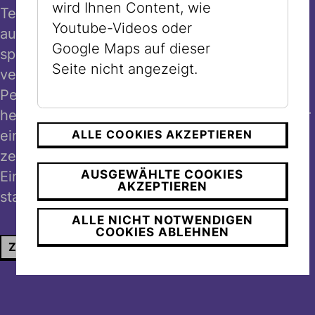
wird Ihnen Content, wie
Tempo – mit unserem kostenlosen Audioguide
Youtube-Videos oder
auf Deutsch und Englisch. Erleben Sie
Google Maps auf dieser
spannende Hintergrundgeschichten,
Seite nicht angezeigt.
vertiefende Informationen und persönliche
Perspektiven zu den Ausstellungen. Für
hebräischsprachige Besucher*innen bieten wir
eine Highlights-Führung auf Hebräisch, die
ALLE COOKIES AKZEPTIEREN
zentrale Stationen des Museums beleuchtet.
AUSGEWÄHLTE COOKIES
Einfach vor Ort mit dem eigenen Smartphone
AKZEPTIEREN
starten – ganz ohne zusätzliche Kosten.
ALLE NICHT NOTWENDIGEN
COOKIES ABLEHNEN
ZU DEN AUDIOGUIDES