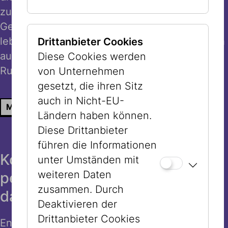
zugeschnitten und erzählen die jüdische
Geschichte Wiens mit Tiefe, Empathie und
lebendigen Geschichten. Führungen sind auch
Drittanbieter Cookies
auf Englisch, Hebräisch, Französisch und
Diese Cookies werden
Russisch buchbar.
von Unternehmen
gesetzt, die ihren Sitz
auch in Nicht-EU-
MEHR INFOS ZU EXKLUSIVEN FÜHRUNGEN
Ländern haben können.
Diese Drittanbieter
führen die Informationen
Kostenloser Audioguide – Ihr
unter Umständen mit
weiteren Daten
persönlicher Rundgang durch
zusammen. Durch
das Jüdische Museum Wien
Deaktivieren der
Drittanbieter Cookies
Entdecken Sie das Museum in Ihrem eigenen