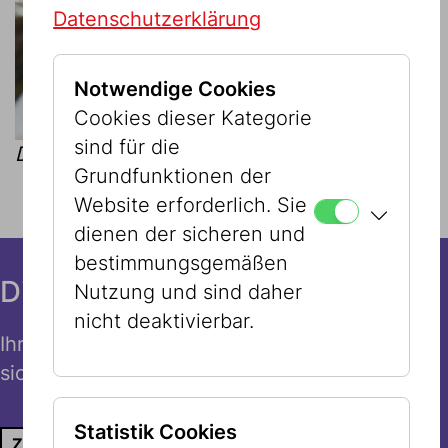
Datenschutzerklärung
Notwendige Cookies
Cookies dieser Kategorie
sind für die
Die Schausammlung
Grundfunktionen der
Website erforderlich. Sie
dienen der sicheren und
bestimmungsgemäßen
Direkt zu den Tickets
Nutzung und sind daher
nicht deaktivierbar.
Ihr Ticket wartet – jetzt schnell und einfach
sichern!
Statistik Cookies
ZUM ONLINE TICKETKAUF