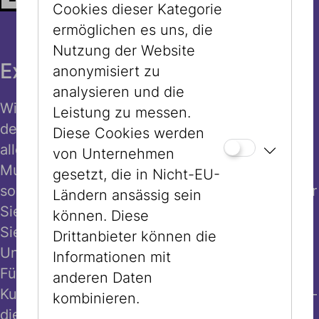
Cookies dieser Kategorie
ermöglichen es uns, die
Nutzung der Website
Exklusive Führungen buchen
anonymisiert zu
analysieren und die
Wir bieten im Jüdischen Museum Wien
Leistung zu messen.
deutsch- und fremdsprachige Führungen zu
Diese Cookies werden
allen Themenbereichen und Ausstellungen im
von Unternehmen
Museum Dorotheergasse, Museum Judenplatz
gesetzt, die in Nicht-EU-
sowie im Stadtraum an. Gerne gestalten wir für
Ländern ansässig sein
Sie eine individuell abgestimmte Führung oder
können. Diese
Sie wählen aus unseren Führungsangeboten.
Drittanbieter können die
Unsere erfahrenen Guides machen jede
Informationen mit
Führung zu einem besonderen Erlebnis. Ob
anderen Daten
Kunst, Erinnerung, Migration oder Gegenwart –
kombinieren.
die Touren werden auf Ihre Interessen