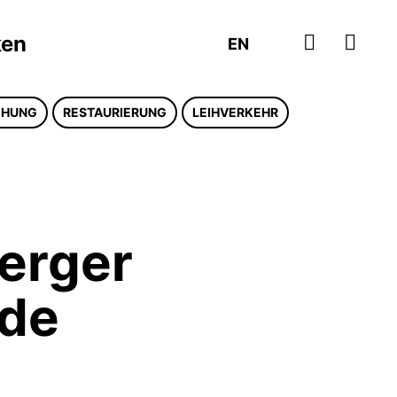
ZUM TI
ken
EN
CHUNG
RESTAURIERUNG
LEIHVERKEHR
erger
ude