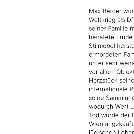
Max Berger wur
Weltkrieg als D
seiner Familie 
heiratete Trude
Stilmöbel herst
ermordeten Fami
unter sehr wen
vor allem Objek
Herzstück seine
internationale 
seine Sammlung 
wodurch Wert u
Tod wurde der 
Wien angekauft.
jüdischen Leben