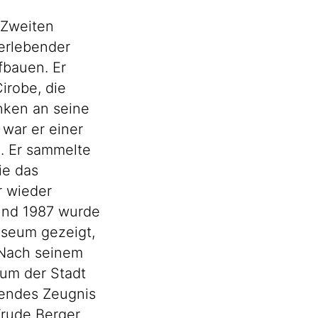
 Zweiten
berlebender
fbauen. Er
irobe, die
enken an seine
war er einer
. Er sammelte
ie das
r wieder
 und 1987 wurde
useum gezeigt,
Nach seinem
um der Stadt
kendes Zeugnis
Trude Berger