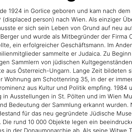
de 1924 in Gorlice geboren und kam nach dem
P (displaced person) nach Wien. Als einziger Ü
musste er sich sein Leben von Grund auf neu au
 Berger und wurde als Mitbegründer der Firma C
ellte, ein erfolgreicher Geschäftsmann. Im And
lienmitglieder sammelte er Judaica. Zu Beginn 
igen Sammlern von jüdischen Kultgegenständen
te aus Österreich-Ungarn. Lange Zeit bildeten s
r Wohnung am Schottenring 35, in der er imme
Prominenz aus Kultur und Politik empfing. 1984
in Ausstellungen in St. Pölten und im Wien M
nd Bedeutung der Sammlung erkannt wurden. 
Bestand für das neu gegründete Jüdische Muse
 Die rund 10 000 Objekte legen ein beeindruc
s in der Donaumonarchie ab. Als seine Witwe 