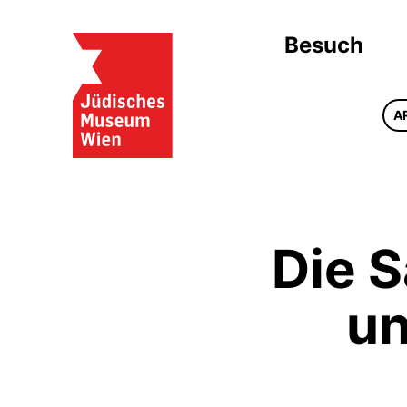
Besuch
A
Die 
un