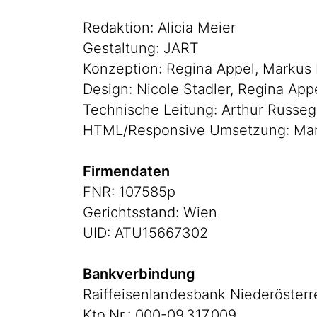
Redaktion: Alicia Meier
Gestaltung: JART
Konzeption: Regina Appel, Markus
Design: Nicole Stadler, Regina App
Technische Leitung: Arthur Russe
HTML/Responsive Umsetzung: Mar
Firmendaten
FNR: 107585p
Gerichtsstand: Wien
UID: ATU15667302
Bankverbindung
Raiffeisenlandesbank Niederöster
Kto.Nr.: 000-09.317.009