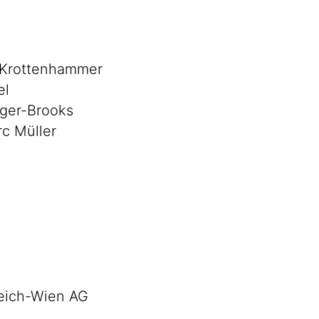
 Krottenhammer
el
gger-Brooks
c Müller
reich-Wien AG