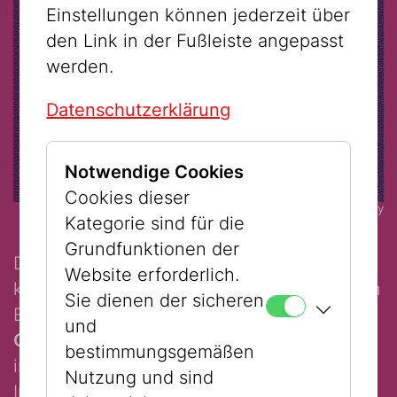
Einstellungen können jederzeit über
den Link in der Fußleiste angepasst
werden.
Datenschutzerklärung
Notwendige Cookies
Cookies dieser
© OneState Embassy
Kategorie sind für die
Grundfunktionen der
Der
OneState Embassy Reisepass
ist ein
Website erforderlich.
kollektives, performatives Kunstwerk, das in
Sie dienen der sicheren
Echtzeit und im physischen Raum vom
und
OneState Embassy Art Collective
bestimmungsgemäßen
inszeniert wird – einer konzeptuellen
Nutzung und sind
Initiative, gegründet von palästinensischen