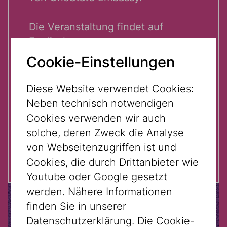
Die Veranstaltung findet auf
Englisch statt.
Cookie-Einstellungen
Inhaber:innen des OneState
Embassy Reisepasses erhalten
Diese Website verwendet Cookies:
gegen Vorlage ihres
Neben technisch notwendigen
personalisierten Passes 1 Jahr lang
Cookies verwenden wir auch
freien Eintritt in das Jüdische
solche, deren Zweck die Analyse
Museum Wien.
von Webseitenzugriffen ist und
Cookies, die durch Drittanbieter wie
Youtube oder Google gesetzt
werden. Nähere Informationen
finden Sie in unserer
Datenschutzerklärung. Die Cookie-