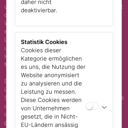
daher nicht
und israelischen Künstler:innen. Als eine Art
deaktivierbar.
diplomatische Live-Intervention lädt das
Werk Teilnehmende dazu ein, einen
einzigartigen Pass zu erhalten, der die
Logik von Nationalstaaten unterwandert
Statistik Cookies
und stattdessen eine zivile, grenzenlose
Cookies dieser
Identität vorschlägt, die auf gemeinsamer
Kategorie ermöglichen
Menschlichkeit basiert.
es uns, die Nutzung der
Website anonymisiert
Der
OneState Embassy Reisepass
zu analysieren und die
überschreitet die Grenzen zwischen
Leistung zu messen.
Symbol und Materie, zwischen Performance
Diese Cookies werden
und Objekt. Er eröffnet einen neuen Raum,
von Unternehmen
in dem Staatsbürgerschaft, Kunst und
gesetzt, die in Nicht-
politische Vorstellungskraft in einem Akt
EU-Ländern ansässig