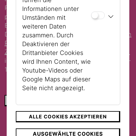
führen die
Reisepasses erhalten gegen Vorlage ihres
Informationen unter
personalisierten Passes 1 Jahr lang freien
Umständen mit
Eintritt in das Jüdische Museum Wien.
weiteren Daten
Diese Kooperation ist Teil des Projekts
"Kein
zusammen. Durch
Platz für Diskussion? Eine Intervention zum
Deaktivieren der
Zustand der Welt seit dem 7. Oktober 2023"
Drittanbieter Cookies
im Jüdischen Museum Wien (13. Mai 2025 –
wird Ihnen Content, wie
14. September 2025).
Youtube-Videos oder
Google Maps auf dieser
Seite nicht angezeigt.
ZURÜCK ZUR LISTE
ALLE COOKIES AKZEPTIEREN
AUSGEWÄHLTE COOKIES