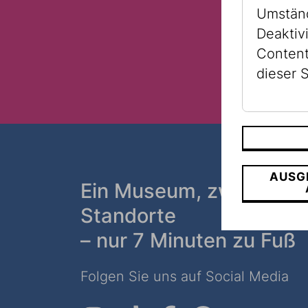
Umständ
Deaktiv
Content
dieser S
AUSG
Ein Museum, zwei
Standorte
– nur 7 Minuten zu Fuß
Folgen Sie uns auf Social Media