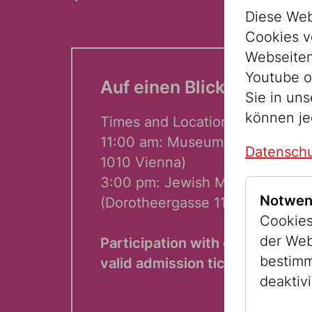
Diese Web
Cookies v
Webseitenz
Youtube o
Auf einen Blick:
Sie in un
können je
Times and Locations:
11:00 am: Museum Judenplatz (
Datenschu
1010 Vienna)
3:00 pm: Jewish Museum Vien
Notwen
(Dorotheergasse 11, 1010 Vienn
Cookies
der Web
Participation with guided tour t
bestimm
valid admission ticket
deaktivi