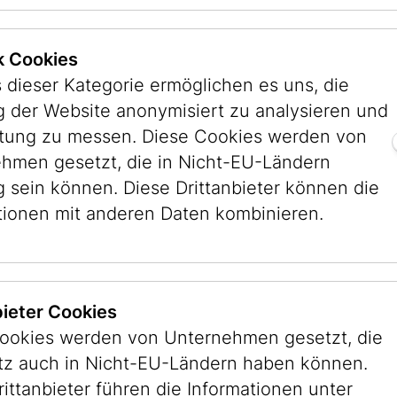
ik Cookies
glish featuring an overview of our exhibitions a
 dieser Kategorie ermöglichen es uns, die
ll experience a high dose of Viennese Jewish h
 der Website anonymisiert zu analysieren und
 vibrant heritage at the oldest Jewish museum in
stung zu messen. Diese Cookies werden von
hmen gesetzt, die in Nicht-EU-Ländern
g sein können. Diese Drittanbieter können die
nplatz 8, 1010 Vienna)
tionen mit anderen Daten kombinieren.
rotheergasse 11, 1010 Vienna)
t € 3,- and valid admission ticket.
bieter Cookies
ookies werden von Unternehmen gesetzt, die
itz auch in Nicht-EU-Ländern haben können.
rittanbieter führen die Informationen unter