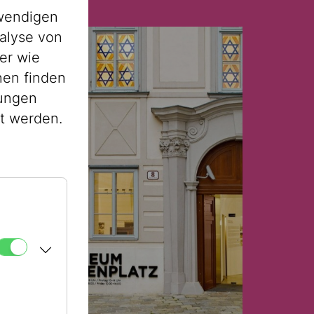
wendigen
alyse von
er wie
nen finden
lungen
st werden.