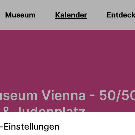
Museum
Kalender
Entdec
seum Vienna - 50/5
 & Judenplatz
-Einstellungen