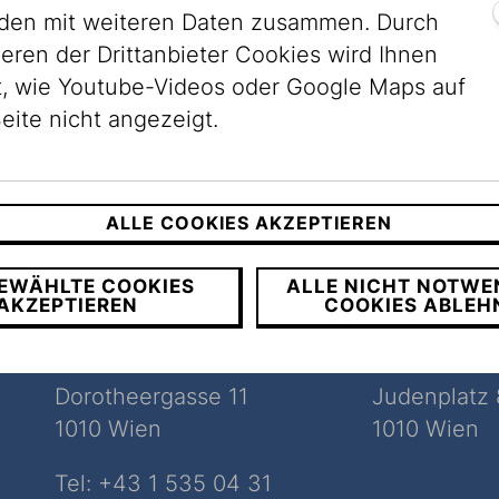
en mit weiteren Daten zusammen. Durch
ieren der Drittanbieter Cookies wird Ihnen
, wie Youtube-Videos oder Google Maps auf
eite nicht angezeigt.
ALLE COOKIES AKZEPTIEREN
EWÄHLTE COOKIES
ALLE NICHT NOTWE
Museum
Museum
AKZEPTIEREN
COOKIES ABLEH
Dorotheergasse
Judenpla
Dorotheergasse 11
Judenplatz 
1010 Wien
1010 Wien
Tel:
+43 1 535 04 31