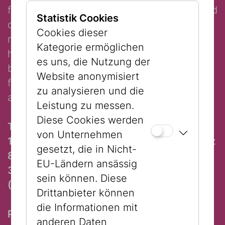
featuring an overview of our exhibitions and
Statistik Cookies
collections at our two locations. Within a
Cookies dieser
mere sixty minutes, you will experience a
Kategorie ermöglichen
high dose of Viennese Jewish history and
es uns, die Nutzung der
become acquainted with the most
Website anonymisiert
fascinating aspects of this vibrant heritage
zu analysieren und die
at the oldest Jewish museum in the world.
Leistung zu messen.
Diese Cookies werden
Times and Locations:
von Unternehmen
11:00 am: Museum Judenplatz (Judenplatz
gesetzt, die in Nicht-
8, 1010 Vienna)
EU-Ländern ansässig
3:00 pm: Jewish Museum Vienna
sein können. Diese
(Dorotheergasse 11, 1010 Vienna)
Drittanbieter können
die Informationen mit
Participation with guided tour ticket € 3,-
anderen Daten