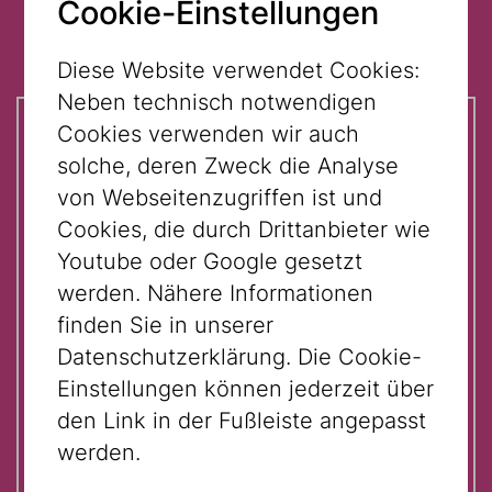
Cookie-Einstellungen
Mehrere Standorte - AKTIV
Diese Website verwendet Cookies:
Neben technisch notwendigen
Cookies verwenden wir auch
Auf einen Blick:
solche, deren Zweck die Analyse
von Webseitenzugriffen ist und
Times and Locations:
Cookies, die durch Drittanbieter wie
11:00 am: Museum Judenplatz
Youtube oder Google gesetzt
(Judenplatz 8, 1010 Vienna)
werden. Nähere Informationen
3:00 pm: Jewish Museum Vienna
finden Sie in unserer
(Dorotheergasse 11, 1010 Vienna)
Datenschutzerklärung. Die Cookie-
Einstellungen können jederzeit über
Participation with guided tour
den Link in der Fußleiste angepasst
ticket € 3,- and valid admission
werden.
ticket