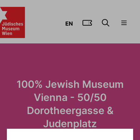
ZUM TICKE
EN
100% Jewish Museum
Vienna - 50/50
Dorotheergasse &
Judenplatz