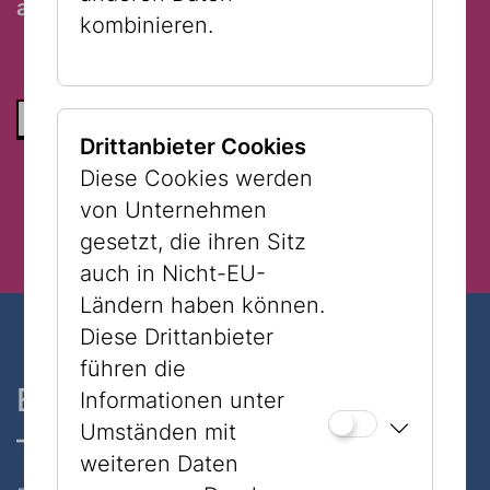
and valid admission ticket.
kombinieren.
ZURÜCK ZUR LISTE
Drittanbieter Cookies
Diese Cookies werden
von Unternehmen
gesetzt, die ihren Sitz
auch in Nicht-EU-
Ländern haben können.
Diese Drittanbieter
führen die
Ein Museum, zwei Standorte
Informationen unter
Umständen mit
– nur 7 Minuten zu Fuß
weiteren Daten