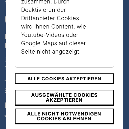
zusammen. Durch
Folgen Sie uns auf Social Media
Deaktivieren der
Drittanbieter Cookies
wird Ihnen Content, wie
Youtube-Videos oder
Museum
Google Maps auf dieser
Dorotheergasse
Seite nicht angezeigt.
Dorotheergasse 11
1010 Wien
ALLE COOKIES AKZEPTIEREN
Tel:
+43 1 535 04 31
E-Mail:
info@jmw.at
AUSGEWÄHLTE COOKIES
AKZEPTIEREN
Museum
Judenplatz
ALLE NICHT NOTWENDIGEN
COOKIES ABLEHNEN
Judenplatz 8