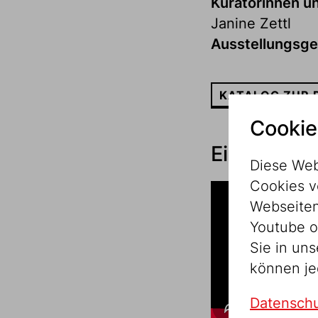
Kuratorinnen un
Janine Zettl
Ausstellungsge
KATALOG ZUR 
Cookie
Einblicke i
Diese Web
Cookies v
Webseitenz
Youtube o
Sie in un
können je
Datenschu