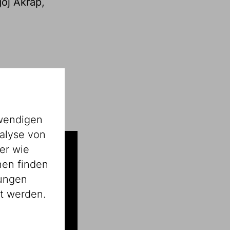
oj Akrap,
wendigen
alyse von
er wie
nen finden
lungen
st werden.