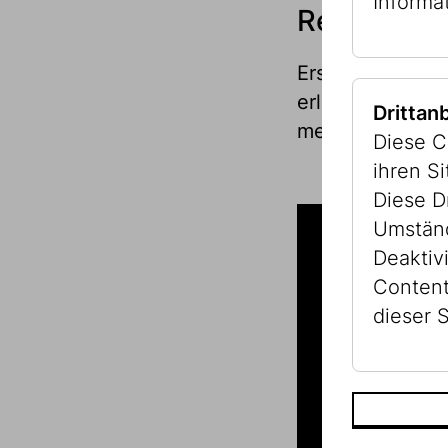
Informa
Rekonstruk
Erstmals wird di
erlebbar. In de
Drittan
mehr in der Au
Diese C
ihren S
Diese D
Umständ
Deaktiv
Content
dieser S