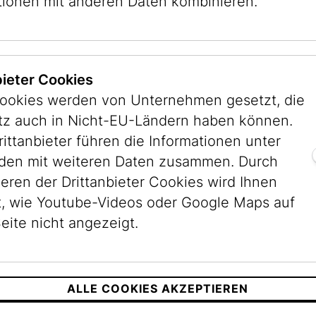
tionen mit anderen Daten kombinieren.
tion der mittelalterlichen Synag
e mittelalterliche Synagoge mittels virtueller R
m kurzen Video erhalten Sie einen ersten Einblic
bieter Cookies
sstellung im Museum Judenplatz.
ookies werden von Unternehmen gesetzt, die
itz auch in Nicht-EU-Ländern haben können.
rittanbieter führen die Informationen unter
en mit weiteren Daten zusammen. Durch
ieren der Drittanbieter Cookies wird Ihnen
, wie Youtube-Videos oder Google Maps auf
eite nicht angezeigt.
ALLE COOKIES AKZEPTIEREN