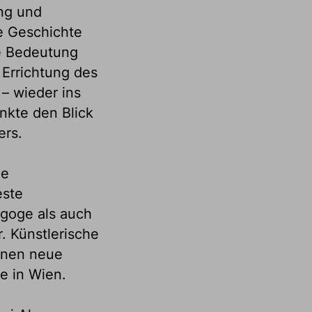
ung und
e Geschichte
he Bedeutung
 Errichtung des
– wieder ins
nkte den Blick
ers.
le
este
agoge als auch
r. Künstlerische
ffnen neue
e in Wien.