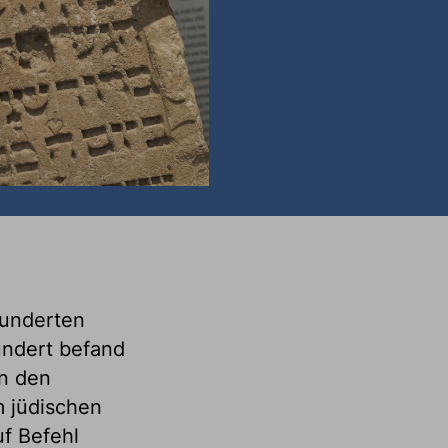
hunderten
undert befand
In den
m jüdischen
f Befehl