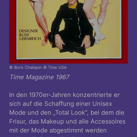
© Boris Chaliapin © Time USA
Time Magazine 1967
In den 1970er-Jahren konzentrierte er
sich auf die Schaffung einer Unisex
Mode und den „Total Look“, bei dem die
Frisur, das Makeup und alle Accessoires
mit der Mode abgestimmt werden