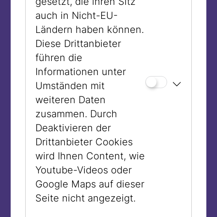
gesetzt, die ihren Sitz
Fernsehsendungen sowie Interviews in
auch in Nicht-EU-
Zeitungen und steigerte seine
Ländern haben können.
Popularität. 1967 war er am Cover des
Diese Drittanbieter
Time Magazins.
führen die
Informationen unter
Umständen mit
weiteren Daten
zusammen. Durch
Deaktivieren der
Drittanbieter Cookies
wird Ihnen Content, wie
Youtube-Videos oder
Google Maps auf dieser
Seite nicht angezeigt.