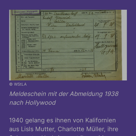
© WStLA
Meldeschein mit der Abmeldung 1938
nach Hollywood
1940 gelang es ihnen von Kalifornien
aus Lisls Mutter, Charlotte Müller, ihre