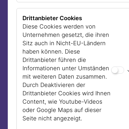
Festes. Zwei Islamisten ermordeten
damals 15 Menschen, 43 weitere
Drittanbieter Cookies
wurden schwer verletzt. Es ist in
Diese Cookies werden von
Australien für Jüdinnen und Juden viel
Unternehmen gesetzt, die ihren
schwieriger und gefährlicher geworden,
Sitz auch in Nicht-EU-Ländern
sich offen zu ihrer jüdischen Identität zu
haben können. Diese
bekennen. Auch in Wien tragen viele
Drittanbieter führen die
jüdische Männer in der Öffentlichkeit
Informationen unter Umständen
keine Kippa mehr oder entfernen die
mit weiteren Daten zusammen.
Mesusen von ihren Wohnungstüren.
Durch Deaktivieren der
Das Kunstwerk von Anne Zahalka ist ein
Drittanbieter Cookies wird Ihnen
Appell für das Recht, seine jüdische
Content, wie Youtube-Videos
Identität auch in der Öffentlichkeit
oder Google Maps auf dieser
zeigen zu können, und um einen Beitrag
Seite nicht angezeigt.
für ein friedliches Zusammenleben aller
Menschen zu leisten.