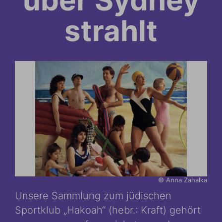
über Sydney
strahlt
© Anna Zahalka
Unsere Sammlung zum jüdischen
Sportklub „Hakoah“ (hebr.: Kraft) gehört