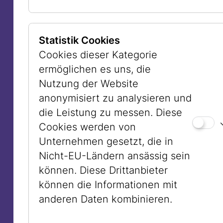
Jüdischen Museum Australiens
überarbeitete Anne Zahalka ihr Foto,
Statistik Cookies
weil sie die jüdische Herkunft ihrer
Cookies dieser Kategorie
Schwimmerin akzentuieren wollte. Sie
ermöglichen es uns, die
hatte im Album ihrer Mutter „Hakoah“-
Nutzung der Website
Logos gesehen, daher ersuchte sie uns
anonymisiert zu analysieren und
um weitere visuelle Vorlagen. Daraus
die Leistung zu messen. Diese
entwickelte sie ihr eigenes Emblem, das
Cookies werden von
sie auf den Schwimmanzug der Frau
Unternehmen gesetzt, die in
applizierte. Dies geschieht auch im
Nicht-EU-Ländern ansässig sein
Andenken an die jüdische Gemeinde
können. Diese Drittanbieter
Australiens nach dem antisemitischen
können die Informationen mit
Attentat bei Bondi Beach vom 14.
anderen Daten kombinieren.
Dezember 2025 im Zuge einer
Zeremonie zur Eröffnung des Chanukka-