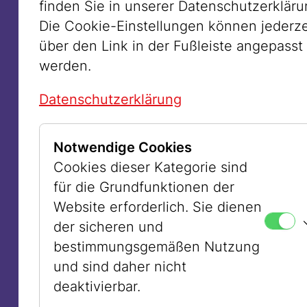
wirkt dies affirmativ, doch es kann auch
finden Sie in unserer Datenschutzerkläru
als Warnung vor der NS-Rassenideologie
Die Cookie-Einstellungen können jederze
verstanden werden. Anne Zalhalka
über den Link in der Fußleiste angepasst
stellte das Bild mit echten Menschen
werden.
gemischter europäischer Abstammung
Datenschutzerklärung
nach, um Meeres absurde „arische“
Idealisierung zu hinterfragen. Die
zentrale Figur ist eine kräftige Frau, eine
Notwendige Cookies
kurz zuvor aus New York eingewanderte
Cookies dieser Kategorie sind
Jüdin. Zwar lebt diese säkular, doch da
für die Grundfunktionen der
ihre neue Heimat im Gegensatz zum
Website erforderlich. Sie dienen
multireligiösen New York eindeutig
der sicheren und
christlich geprägt ist, aktivierte sie ihre
bestimmungsgemäßen Nutzung
jüdische Identität, um sich nicht wie ein
und sind daher nicht
Alien zu fühlen.
deaktivierbar.
Für ihre aktuelle Ausstellung im