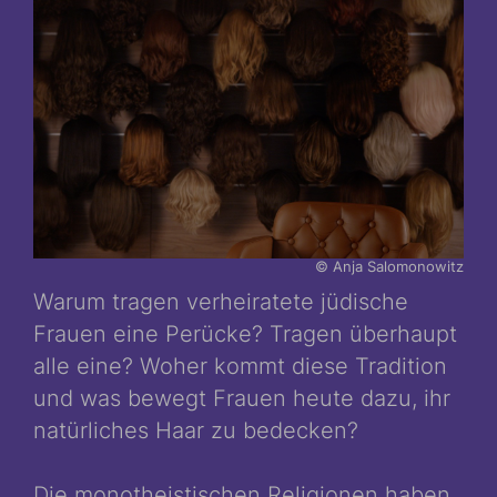
© Anja Salomonowitz
Warum tragen verheiratete jüdische
Frauen eine Perücke? Tragen überhaupt
alle eine? Woher kommt diese Tradition
und was bewegt Frauen heute dazu, ihr
natürliches Haar zu bedecken?
Die monotheistischen Religionen haben