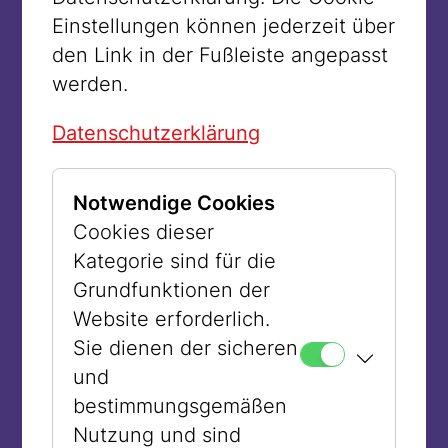
Unterweisung in die gewünschte
Einstellungen können jederzeit über
strenge Bescheidenheit. Kimchit sagte
den Link in der Fußleiste angepasst
über sich: „Die Balken meines Hauses
werden.
haben die Haare meines Kopfes nie
Datenschutzerklärung
gesehen.“ Sie bedeckte ihr Haar also
sogar in der absoluten Privatheit der
eigenen Räume.
Notwendige Cookies
Cookies dieser
Schon früh gab es jedoch in den
Kategorie sind für die
verschiedenen orthodoxen Strömungen
Grundfunktionen der
unterschiedliche Meinungen zum
Website erforderlich.
Bedecken des Haares nach der
Sie dienen der sicheren
Hochzeit. So argumentierten einige
und
Rabbiner, dass dies überhaupt die
bestimmungsgemäßen
Bestrafung für Eva sei, die durch das
Nutzung und sind