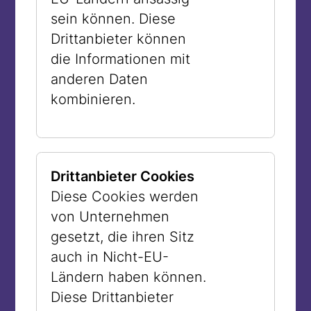
Stimmen, die sich gegen die Perücke
sein können. Diese
aussprechen, wie beispielsweise der
Drittanbieter können
ehemalige sefardische Oberrabbiner
die Informationen mit
Israels, Ovadja Josef. Deshalb ist das
anderen Daten
Tragen einer Perücke unter den
kombinieren.
frommen sefardischen Frauen nicht sehr
verbreitet. In den orthodoxen
Gemeinden Europas bevorzugen es
Drittanbieter Cookies
heute die meisten Frauen ihr Haar mit
Diese Cookies werden
einer Perücke zu bedecken; sie
von Unternehmen
empfinden es ihrer Lebenssituation mehr
gesetzt, die ihren Sitz
entsprechend als andere
auch in Nicht-EU-
Kopfbedeckungen.
Ländern haben können.
Diese Drittanbieter
Viele Frauen sehen ihre Entscheidung,