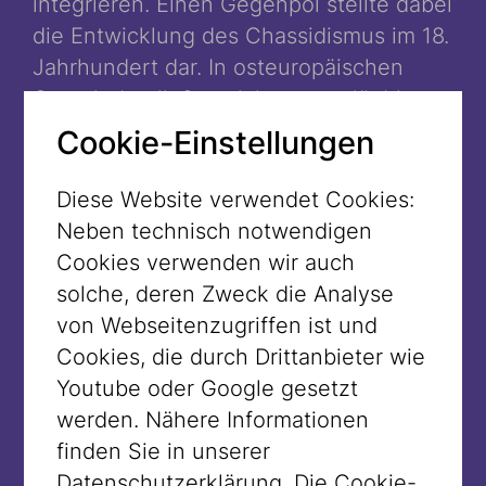
integrieren. Einen Gegenpol stellte dabei
die Entwicklung des Chassidismus im 18.
Jahrhundert dar. In osteuropäischen
Gemeinden ließen sich strenggläubige
Jüdinnen unmittelbar nach der Hochzeit
Cookie-Einstellungen
sogar das Kopfhaar rasieren, bevor sie
ihren Kopf bedeckten. Heute geschieht
Diese Website verwendet Cookies:
dies meist mit einem
Spitzel
, das aus
Neben technisch notwendigen
einem Haarteil besteht, das wiederum
Cookies verwenden wir auch
von einem Kopftuch bedeckt wird. Die
solche, deren Zweck die Analyse
Begründung dafür lag zum einen an der
von Webseitenzugriffen ist und
strengen Interpretation des Gebots, dass
Cookies, die durch Drittanbieter wie
bei Benützung der Mikwe Wasser an
Youtube oder Google gesetzt
jede Körperstelle gelangen soll. Zum
werden. Nähere Informationen
anderen diente die Geschichte der
finden Sie in unserer
Kimchit aus dem Talmud (Joma 47a) zur
Datenschutzerklärung. Die Cookie-