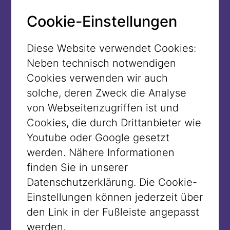
Museum geht: Allein die Existenz
Jüdischer Museen nach dem Zweiten
Cookie-Einstellungen
Weltkrieg ist eine Folge der Schoa, ohne
diese die meisten Objekte der
Diese Website verwendet Cookies:
historischen Sammlung nicht im
Neben technisch notwendigen
Museum, sondern an den Orten ihres
Cookies verwenden wir auch
ursprünglichen Gebrauchs, in
solche, deren Zweck die Analyse
Synagogen, Vereinen, Haushalten
von Webseitenzugriffen ist und
wären. In den meisten historischen
Cookies, die durch Drittanbieter wie
Objekten ist damit die Schoa
Youtube oder Google gesetzt
eingeschrieben – und sie erzählen damit
werden. Nähere Informationen
auch eine Dimension der Verfolgungs-
finden Sie in unserer
und Vernichtungsgeschichte. Als die
Datenschutzerklärung. Die Cookie-
Objekte hergestellt wurden oder noch im
Einstellungen können jederzeit über
Gebrauch waren, konnten dies ihre
den Link in der Fußleiste angepasst
Besitzer:innen natürlich nicht wissen.
werden.