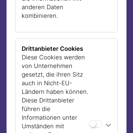
Jüdische Museen kämpfen bis heute
anderen Daten
damit, keine Holocaustmuseen sein zu
kombinieren.
wollen, jedoch eine Sammlung zu haben,
die zu einem großen Teil erst durch die
Schoa zur Sammlung wurde. Eine
Drittanbieter Cookies
Lösung hatte man lange darin gefunden
Diese Cookies werden
und findet man zum Teil heute noch,
von Unternehmen
diesen Umstand einfach nicht zu
gesetzt, die ihren Sitz
thematisieren, Objekte also herausgelöst
auch in Nicht-EU-
von ihrer Verfolgungsgeschichte zu
Ländern haben können.
zeigen – weil eben die Zeitgenossen
Diese Drittanbieter
nicht gewusst hätten, was die Zukunft
führen die
bringen würde. Aber es ist eben nicht so
Informationen unter
einfach, sondern genau genommen das
Umständen mit
Dilemma Jüdischer Museen.