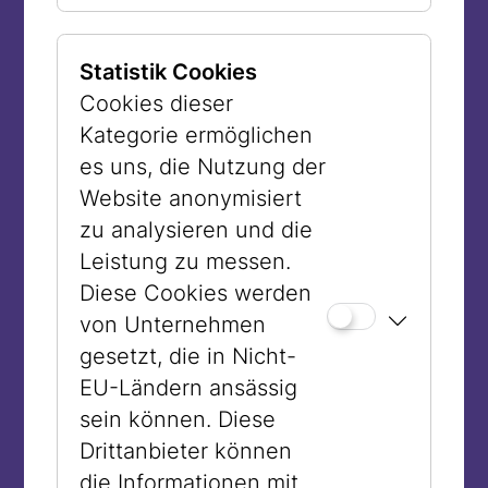
Dauerausstellung in einem Jüdischen
Museum – oder sollte es zumindest sein.
Statistik Cookies
Die Hologramme der alten
Cookies dieser
Dauerausstellung des Jüdischen
Kategorie ermöglichen
Museums waren, auch wenn sie heute
es uns, die Nutzung der
aus der Zeit gefallen zu sein scheinen,
Website anonymisiert
genau deswegen wichtig: Weil sie nicht
zu analysieren und die
zuließen, dass wir so tun, als würden wir
Leistung zu messen.
nicht wissen, was passiert ist. Weil sie
Diese Cookies werden
ständig darauf verwiesen, was verloren
von Unternehmen
ging und weil sie verweigerten, einen
gesetzt, die in Nicht-
Blick auf die Geschichte zu werfen,
EU-Ländern ansässig
ohne an die Schoa zu denken. Das war –
sein können. Diese
und ist in gewisser Weise heute noch –
Drittanbieter können
neu in der Welt der Jüdischen Museen.
die Informationen mit